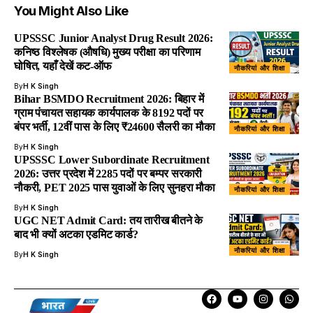
You Might Also Like
UPSSSC Junior Analyst Drug Result 2026:
कनिष्ठ विश्लेषक (औषधि) मुख्य परीक्षा का परिणाम
घोषित, यहाँ देखें कट-ऑफ
नौकरियां और शिक्षा
By
H K Singh
Bihar BSMDO Recruitment 2026: बिहार में
ग्राम पंचायत सहायक कार्यपालक के 8192 पदों पर
बंपर भर्ती, 12वीं पास के लिए ₹24600 सैलरी का मौका
नौकरियां और शिक्षा
By
H K Singh
UPSSSC Lower Subordinate Recruitment
2026: उत्तर प्रदेश में 2285 पदों पर बम्पर सरकारी
नौकरी, PET 2025 पास युवाओं के लिए सुनहरा मौका
नौकरियां और शिक्षा
By
H K Singh
UGC NET Admit Card: तय तारीख बीतने के
बाद भी क्यों अटका एडमिट कार्ड?
नौकरियां और शिक्षा
By
H K Singh