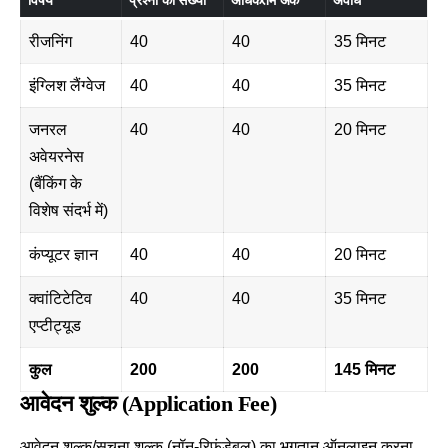
विषय
प्रश्नों की संख्या
अधिकतम अंक
अवधि
रीजनिंग
40
40
35 मिनट
इंग्लिश लैंग्वेज
40
40
35 मिनट
जनरल
40
40
20 मिनट
अवेयरनेस
(बैंकिंग के
विशेष संदर्भ में)
कंप्यूटर ज्ञान
40
40
20 मिनट
क्वांटिटेटिव
40
40
35 मिनट
एप्टीट्यूड
कुल
200
200
145 मिनट
आवेदन शुल्क (Application Fee)
आवेदन शुल्क/सूचना शुल्क (नॉन-रिफंडेबल) का भुगतान ऑनलाइन करना