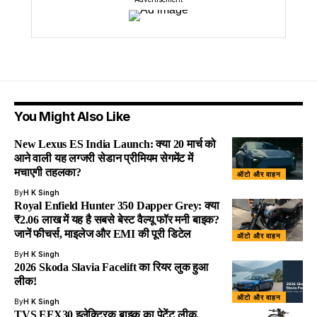
You Might Also Like
New Lexus ES India Launch: क्या 20 मार्च को
आने वाली यह लग्जरी सेडान प्रीमियम सेगमेंट में
मचाएगी तहलका?
ऑटो और वाहन
By
H K Singh
Royal Enfield Hunter 350 Dapper Grey: क्या
₹2.06 लाख में यह है सबसे बेस्ट वैल्यू फॉर मनी बाइक?
जानें फीचर्स, माइलेज और EMI की पूरी डिटेल
ऑटो और वाहन
By
H K Singh
2026 Skoda Slavia Facelift का रियर लुक हुआ
लीक!
ऑटो और वाहन
By
H K Singh
TVS EFX30 इलेक्ट्रिक बाइक का पेटेंट लीक,