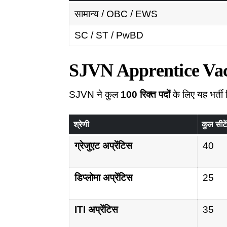
सामान्य / OBC / EWS
SC / ST / PwBD
SJVN Apprentice Vacan
SJVN ने कुल
100 रिक्त पदों
के लिए यह भर्ती 
श्रेणी
कुल सीटे
ग्रेजुएट अप्रेंटिस
40
डिप्लोमा अप्रेंटिस
25
ITI अप्रेंटिस
35