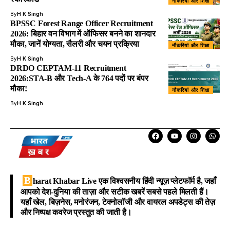
नौकरियां और शिक्षा
By
H K Singh
BPSSC Forest Range Officer Recruitment
2026: बिहार वन विभाग में ऑफिसर बनने का शानदार
मौका, जानें योग्यता, सैलरी और चयन प्रक्रिया
नौकरियां और शिक्षा
By
H K Singh
DRDO CEPTAM-11 Recruitment
2026:STA-B और Tech-A के 764 पदों पर बंपर
मौका!
नौकरियां और शिक्षा
By
H K Singh
B
harat Khabar Live
एक विश्वसनीय हिंदी न्यूज़ प्लेटफॉर्म है, जहाँ
आपको देश-दुनिया की ताज़ा और सटीक खबरें सबसे पहले मिलती हैं।
यहाँ खेल, बिज़नेस, मनोरंजन, टेक्नोलॉजी और वायरल अपडेट्स की तेज़
और निष्पक्ष कवरेज प्रस्तुत की जाती है।