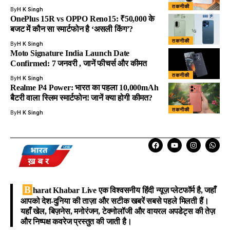
तकनीकी
By
H K Singh
OnePlus 15R vs OPPO Reno15: ₹50,000 के
बजट में कौन सा स्मार्टफोन है ‘असली किंग’?
तकनीकी
By
H K Singh
Moto Signature India Launch Date
Confirmed: 7 जनवरी , जानें फीचर्स और कीमत
तकनीकी
By
H K Singh
Realme P4 Power: भारत का पहला 10,000mAh
बैटरी वाला स्लिम स्मार्टफोन! जानें क्या होगी कीमत?
तकनीकी
By
H K Singh
B
harat Khabar Live
एक विश्वसनीय हिंदी न्यूज़ प्लेटफॉर्म है, जहाँ
आपको देश-दुनिया की ताज़ा और सटीक खबरें सबसे पहले मिलती हैं।
यहाँ खेल, बिज़नेस, मनोरंजन, टेक्नोलॉजी और वायरल अपडेट्स की तेज़
और निष्पक्ष कवरेज प्रस्तुत की जाती है।