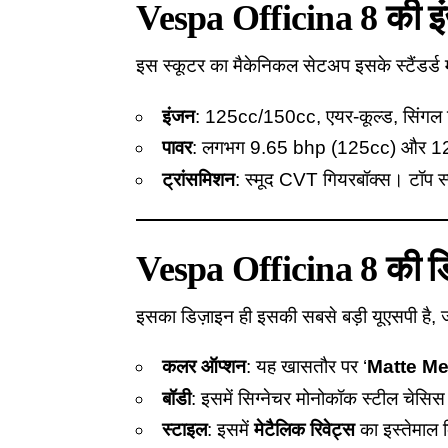
Vespa Officina 8 की इं
इस स्कूटर का मैकेनिकल सेटअप इसके स्टैंडर्ड
इंजन
: 125cc/150cc, एयर-कूल्ड, सिंगल 
पावर
: लगभग 9.65 bhp (125cc) और 1
ट्रांसमिशन
: स्मूद CVT गियरबॉक्स। टॉप 
Vespa Officina 8 की ड
इसका डिज़ाइन ही इसकी सबसे बड़ी यूएसपी है, 
कलर ऑप्शन
: यह खासतौर पर ‘
Matte Met
बॉडी
: इसमें सिग्नेचर मोनोकॉक स्टील चेसिस
स्टाइल
: इसमें
मेटैलिक रिवेट्स
का इस्तेमाल क