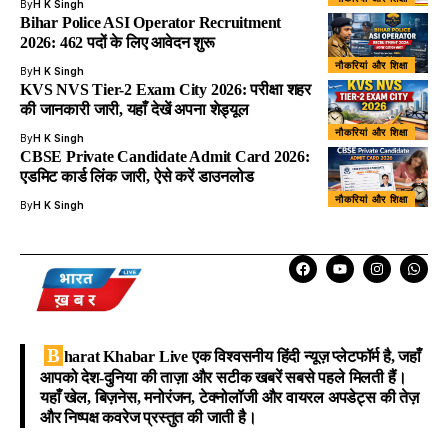
By
H K Singh
Bihar Police ASI Operator Recruitment
2026: 462 पदों के लिए आवेदन शुरू
नौकरियां और शिक्षा
By
H K Singh
KVS NVS Tier-2 Exam City 2026: परीक्षा शहर
की जानकारी जारी, यहाँ देखें अपना शेड्यूल
नौकरियां और शिक्षा
By
H K Singh
CBSE Private Candidate Admit Card 2026:
एडमिट कार्ड लिंक जारी, ऐसे करें डाउनलोड
नौकरियां और शिक्षा
By
H K Singh
B
harat Khabar Live
एक विश्वसनीय हिंदी न्यूज़ प्लेटफॉर्म है, जहाँ
आपको देश-दुनिया की ताज़ा और सटीक खबरें सबसे पहले मिलती हैं।
यहाँ खेल, बिज़नेस, मनोरंजन, टेक्नोलॉजी और वायरल अपडेट्स की तेज़
और निष्पक्ष कवरेज प्रस्तुत की जाती है।