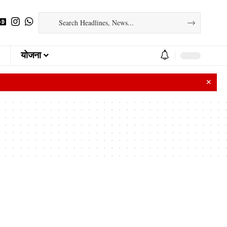
योजना
✕