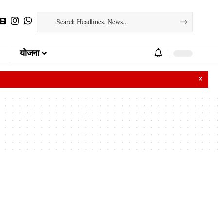
योजना
✕