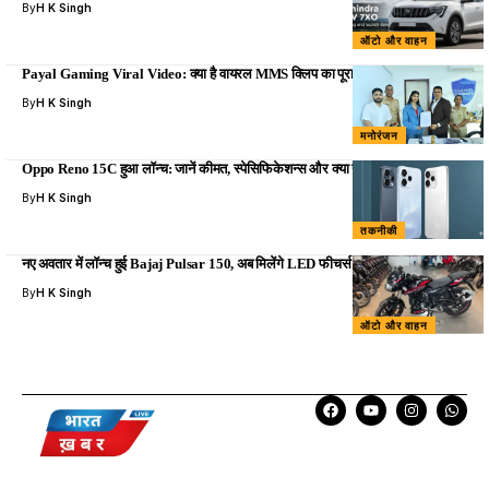
By
H K Singh
ऑटो और वाहन
Payal Gaming Viral Video: क्या है वायरल MMS क्लिप का पूरा सच?
By
H K Singh
मनोरंजन
Oppo Reno 15C हुआ लॉन्च: जानें कीमत, स्पेसिफिकेशन्स और क्या यह भारत आएगा?
By
H K Singh
तकनीकी
नए अवतार में लॉन्च हुई Bajaj Pulsar 150, अब मिलेंगे LED फीचर्स और धांसू ग्राफिक्स
By
H K Singh
ऑटो और वाहन